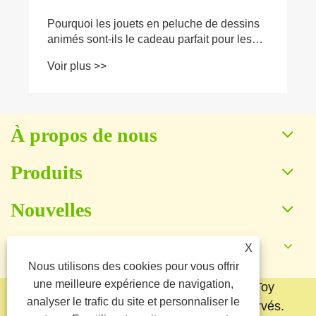
À propos de nous
Produits
Nouvelles
Contactez-nous
X
Nous utilisons des cookies pour vous offrir
une meilleure expérience de navigation,
Copyright © 2025 Baoding Yuankang Toy
analyser le trafic du site et personnaliser le
Manufacturing Co., Ltd. Tous droits réservés.