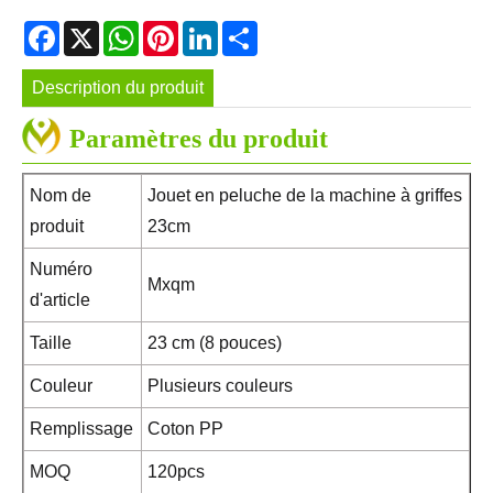
Facebook
X
WhatsApp
Pinterest
LinkedIn
Share
Description du produit
Paramètres du produit
Nom de
Jouet en peluche de la machine à griffes
produit
23cm
Numéro
Mxqm
d'article
Taille
23 cm (8 pouces)
Couleur
Plusieurs couleurs
Remplissage
Coton PP
MOQ
120pcs