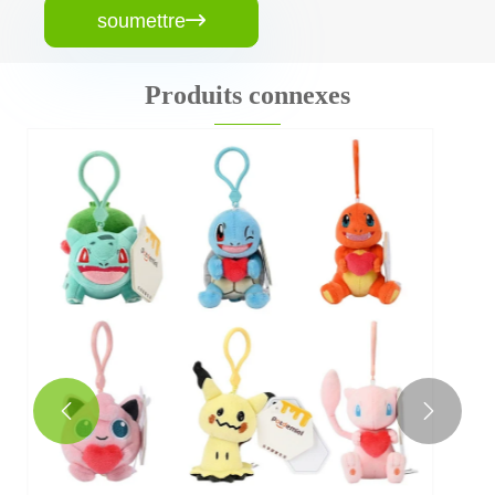
soumettre

Produits connexes
Mini-machine à griffes jouet en peluche
Voir plus >>

