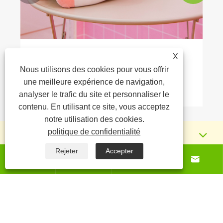
X
Qu'est-ce qui rend un oreiller en peluche
l'ultime sommeil essentiel?
Nous utilisons des cookies pour vous offrir
une meilleure expérience de navigation,
Voir plus >>
analyser le trafic du site et personnaliser le
contenu. En utilisant ce site, vous acceptez
notre utilisation des cookies.
politique de confidentialité
À propos de nous
Rejeter
Accepter




Produits
Nouvelles
Contactez-nous