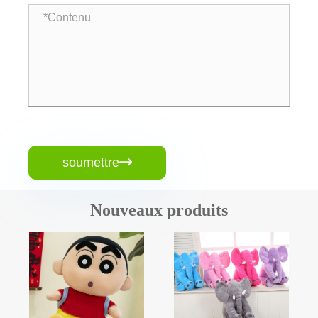
soumettre

Nouveaux produits
Peluche Rick
Ours en
et Morty
peluche non
taillé