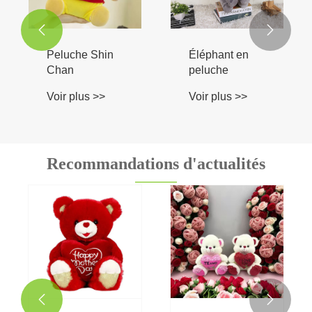
Voir plus >>
Voir plus >>


Recommandations d'actualités
Mixiaomei a
Comment les
participé à la
jouets en
138ème Foire
peluche LED
Voir plus >>
Voir plus >>
de Canton
transforment
les cadeaux?

