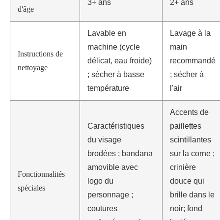
3+ ans
2+ ans
d'âge
Lavable en
Lavage à la
machine (cycle
main
Instructions de
délicat, eau froide)
recommandé
nettoyage
; sécher à basse
; sécher à
température
l'air
Accents de
Caractéristiques
paillettes
du visage
scintillantes
brodées ; bandana
sur la corne ;
amovible avec
crinière
Fonctionnalités
logo du
douce qui
spéciales
personnage ;
brille dans le
coutures
noir; fond