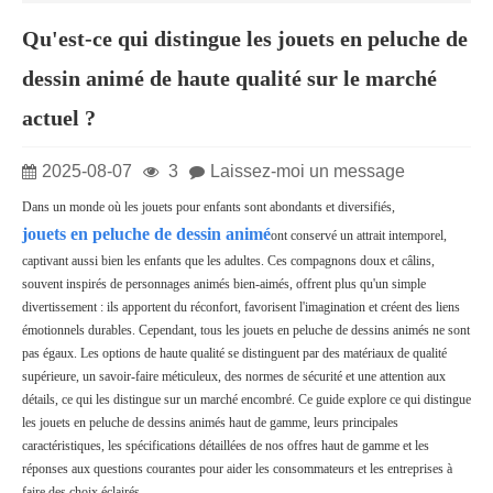
Qu'est-ce qui distingue les jouets en peluche de
dessin animé de haute qualité sur le marché
actuel ?
2025-08-07
3
Laissez-moi un message
Dans un monde où les jouets pour enfants sont abondants et diversifiés,
jouets en peluche de dessin animé
ont conservé un attrait intemporel,
captivant aussi bien les enfants que les adultes. Ces compagnons doux et câlins,
souvent inspirés de personnages animés bien-aimés, offrent plus qu'un simple
divertissement : ils apportent du réconfort, favorisent l'imagination et créent des liens
émotionnels durables. Cependant, tous les jouets en peluche de dessins animés ne sont
pas égaux. Les options de haute qualité se distinguent par des matériaux de qualité
supérieure, un savoir-faire méticuleux, des normes de sécurité et une attention aux
détails, ce qui les distingue sur un marché encombré. Ce guide explore ce qui distingue
les jouets en peluche de dessins animés haut de gamme, leurs principales
caractéristiques, les spécifications détaillées de nos offres haut de gamme et les
réponses aux questions courantes pour aider les consommateurs et les entreprises à
faire des choix éclairés.