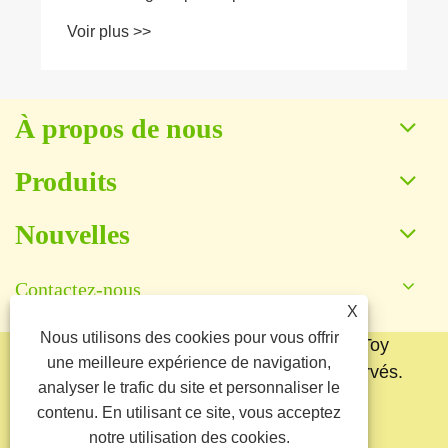
entreprise?
Voir plus >>
À propos de nous
Produits
Nouvelles
Contactez-nous
X
Nous utilisons des cookies pour vous offrir
Copyright © 2025 Baoding Yuankang Toy
une meilleure expérience de navigation,
Manufacturing Co., Ltd. Tous droits réservés.
analyser le trafic du site et personnaliser le
Links
Sitemap
RSS
XML
contenu. En utilisant ce site, vous acceptez
notre utilisation des cookies.