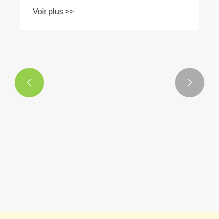


Pourquoi les peaux de jouets en peluche
sont la prochaine grande chose dans les
jouets en peluche
Voir plus >>