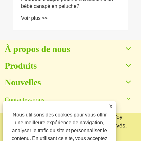
À propos de nous
Produits
Nouvelles
Contactez-nous
X
Nous utilisons des cookies pour vous offrir
Copyright © 2025 Baoding Yuankang Toy
une meilleure expérience de navigation,
Manufacturing Co., Ltd. Tous droits réservés.
analyser le trafic du site et personnaliser le
Links
Sitemap
RSS
XML
contenu. En utilisant ce site, vous acceptez