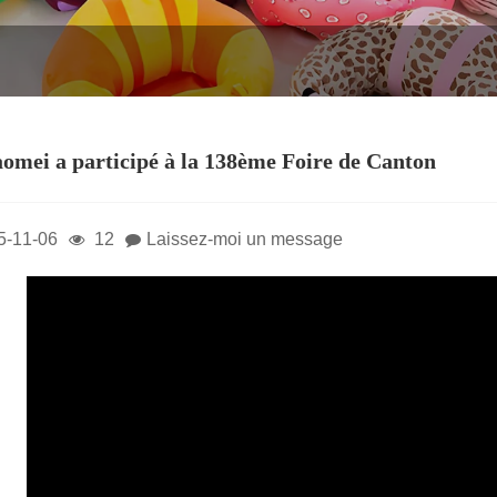
omei a participé à la 138ème Foire de Canton
5-11-06
12
Laissez-moi un message