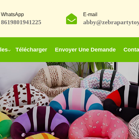
WhatsApp
E-mail
8619801941225
abby@zebrapartyto
les
Télécharger
Envoyer Une Demande
Conta