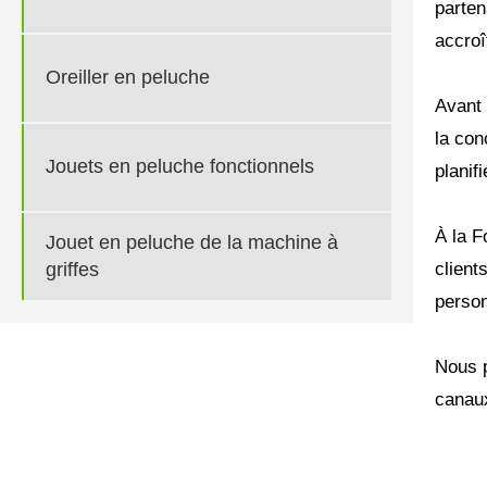
parten
accroî
Oreiller en peluche
Avant 
la con
Jouets en peluche fonctionnels
planif
À la F
Jouet en peluche de la machine à
client
griffes
person
Nous p
canaux