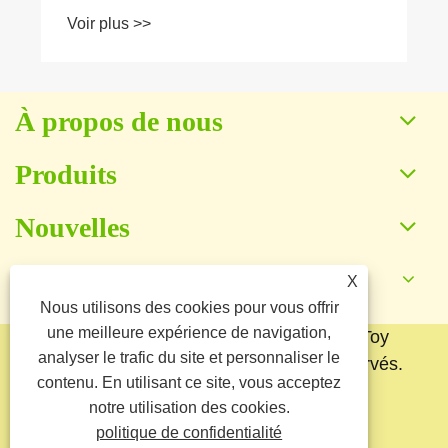
Voir plus >>
À propos de nous
Produits
Nouvelles
Contactez-nous
X
Nous utilisons des cookies pour vous offrir
une meilleure expérience de navigation,
Copyright © 2025 Baoding Yuankang Toy
analyser le trafic du site et personnaliser le
Manufacturing Co., Ltd. Tous droits réservés.
contenu. En utilisant ce site, vous acceptez
Links
Sitemap
RSS
XML
notre utilisation des cookies.
politique de confidentialité