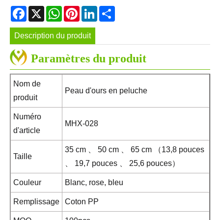
Facebook
X
WhatsApp
Pinterest
LinkedIn
Share
Description du produit
Paramètres du produit
Nom de
Peau d'ours en peluche
produit
Numéro
MHX-028
d'article
35 cm 、 50 cm 、 65 cm （13,8 pouces
Taille
、 19,7 pouces 、 25,6 pouces）
Couleur
Blanc, rose, bleu
Remplissage
Coton PP