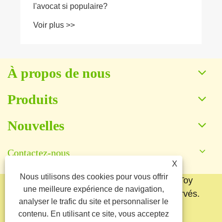
À propos de nous
Produits
Nouvelles
Contactez-nous
X
Nous utilisons des cookies pour vous offrir
Copyright © 2025 Baoding Yuankang Toy
une meilleure expérience de navigation,
Manufacturing Co., Ltd. Tous droits réservés.
analyser le trafic du site et personnaliser le
Links
Sitemap
RSS
XML
contenu. En utilisant ce site, vous acceptez