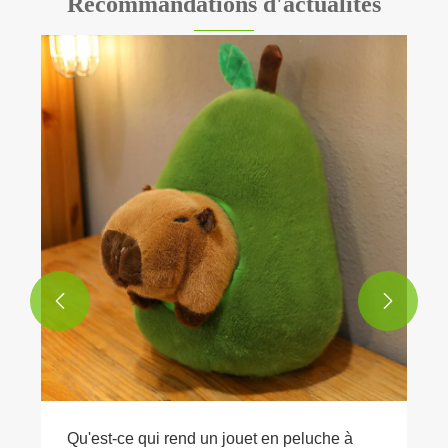
Recommandations d'actualités
Pourquoi choisir le jouet en peluche de
wapitis?
Voir plus >>

