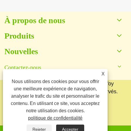
À propos de nous
Produits
Nouvelles
Contactez-nous
X
Nous utilisons des cookies pour vous offrir
Copyright © 2025 Baoding Yuankang Toy
une meilleure expérience de navigation,
Manufacturing Co., Ltd. Tous droits réservés.
analyser le trafic du site et personnaliser le
Links
Sitemap
RSS
XML
contenu. En utilisant ce site, vous acceptez
notre utilisation des cookies.
politique de confidentialité
politique de confidentialité
Rejeter
Accepter