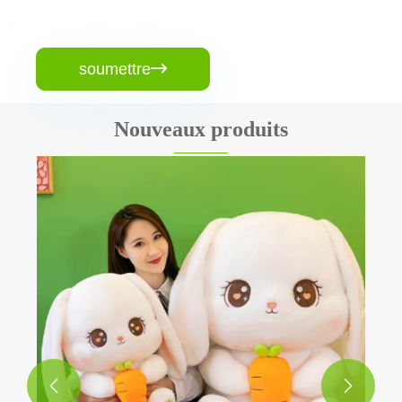
soumettre

Nouveaux produits
Jouet en peluche de chien
Voir plus >>

