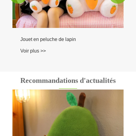
pin
Recommandations d'actualités
Comment choisir des jouets en peluche de
dessin animé sûrs ?
Voir plus >>